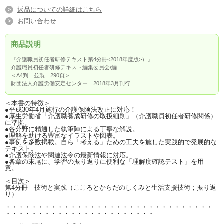
返品についての詳細はこちら
お問い合わせ
商品説明
『介護職員初任者研修テキスト第4分冊<2018年度版>）』
介護職員初任者研修テキスト編集委員会/編
＜A4判 並製 290頁＞
財団法人介護労働安定センター 2018年3月刊行
＜本書の特徴＞
●平成30年4月施行の介護保険法改正に対応！
●厚生労働省「介護職養成研修の取扱細則」（介護職員初任者研修関係）
に準拠。
●各分野に精通した執筆陣による丁寧な解説。
●理解を助ける豊富なイラストや図表。
●事例を多数掲載。自ら「考える」ための工夫を施した実践的で発展的な
テキスト。
●介護保険法や関連法令の最新情報に対応。
●各章の末尾に、学習の振り返りに便利な「理解度確認テスト」を用
意。
＜目次＞
第4分冊 技術と実践（こころとからだのしくみと生活支援技術；振り返
り）
・・・・・・・・・・・・・・・・・・・・・・・・・・・・・・・・
・・・・・・・・・・・・・・・・・・・・・・・