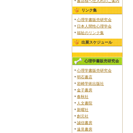
書店様へ仕入れのご案内
リンク集
心理学書販売研究会
日本人間性心理学会
福祉のリンク集
出展スケジュール
心理学書販売研究会
心理学書販売研究会
明石書店
岩崎学術出版社
金子書房
春秋社
人文書院
新曜社
創元社
誠信書房
遠見書房