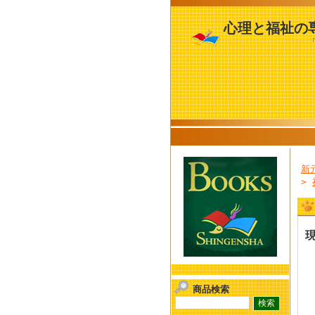
心理と福祉の
「心理職」と「
新
>
商品検索