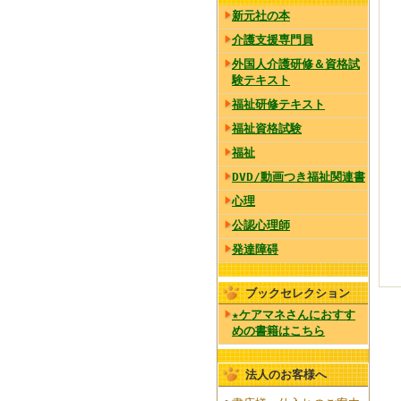
新元社の本
介護支援専門員
外国人介護研修＆資格試
験テキスト
福祉研修テキスト
福祉資格試験
福祉
DVD/動画つき福祉関連書
心理
公認心理師
発達障碍
ブックセレクション
★ケアマネさんにおすす
めの書籍はこちら
法人のお客様へ